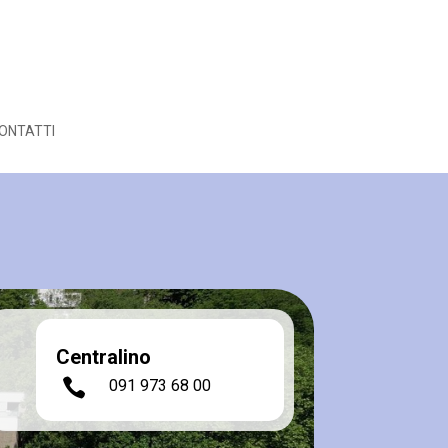
ONTATTI
Centralino

091 973 68 00